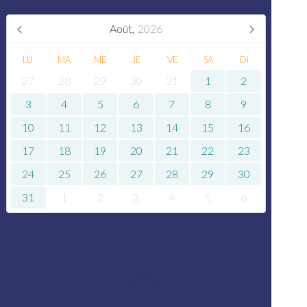
Août,
2026
LU
MA
ME
JE
VE
SA
DI
27
28
29
30
31
1
2
3
4
5
6
7
8
9
10
11
12
13
14
15
16
17
18
19
20
21
22
23
24
25
26
27
28
29
30
31
1
2
3
4
5
6
Tarifs