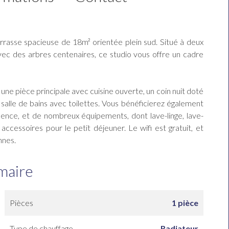
rrasse spacieuse de 18m² orientée plein sud. Situé à deux
vec des arbres centenaires, ce studio vous offre un cadre
ne pièce principale avec cuisine ouverte, un coin nuit doté
 salle de bains avec toilettes. Vous bénéficierez également
idence, et de nombreux équipements, dont lave-linge, lave-
t accessoires pour le petit déjeuner. Le wifi est gratuit, et
nnes.
maire
Pièces
1 pièce
Type de chauffage
Radiateur