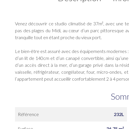
Venez découvrir ce studio climatisé de 37m², avec une te
pas des plages du Midi, au cœur d’un parc pittoresque a
tranquille tout en étant proche du vieux port.
Le bien-être est assuré avec des équipements modernes : u
d’un lit de 140cm et d’un canapé convertible, ainsi qu’une
d’un accès direct à la mer, d’un garage privé dans la rés
vaisselle, réfrigérateur, congélateur, four, micro-ondes, e
l’appartement peut accueillir confortablement 2 à 4 perso
Som
Référence
232L
Surface
36.75 m²