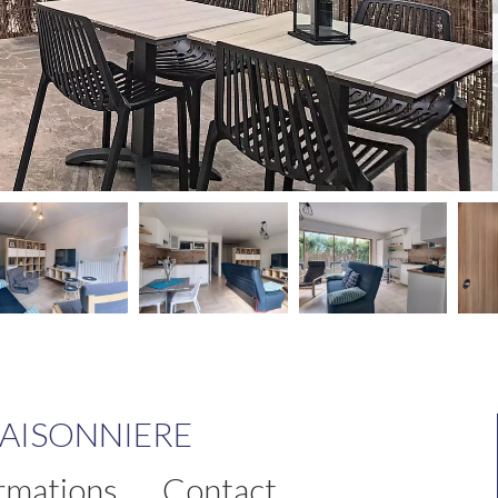
SAISONNIERE
rmations
Contact