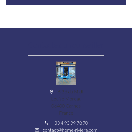
Contactez un conseiller
6 Bd du Midi
Louise Moreau
06400 Cannes
France
+33 4 93 99 78 70
contact@home-riviera.com