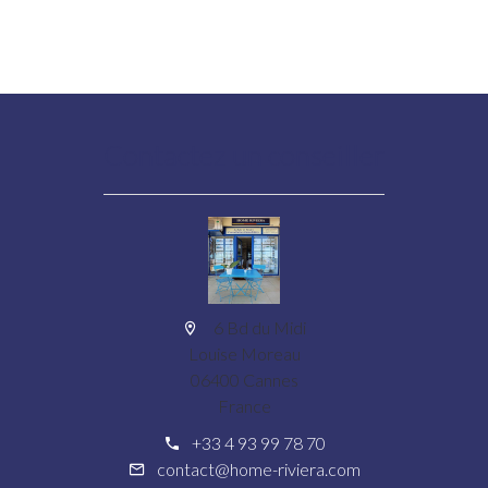
Contactez un conseiller
6 Bd du Midi
Louise Moreau
06400 Cannes
France
+33 4 93 99 78 70
contact@home-riviera.com