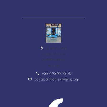
Contactez un conseiller
6 Bd du Midi
Louise Moreau
06400 Cannes
France
+33 4 93 99 78 70
contact@home-riviera.com