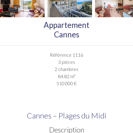
Appartement
Cannes
Référence
1116
3 pièces
2 chambres
84.82
m²
510 000 €
Cannes – Plages du Midi
Description