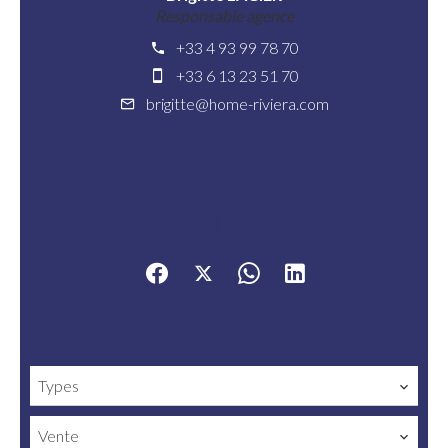
Responsable agence
+33 4 93 99 78 70
+33 6 13 23 51 70
brigitte@home-riviera.com
Partager
Types
Vente