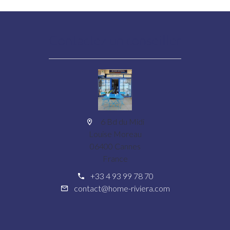
Contactez un conseiller
6 Bd du Midi
Louise Moreau
06400 Cannes
France
+33 4 93 99 78 70
contact@home-riviera.com