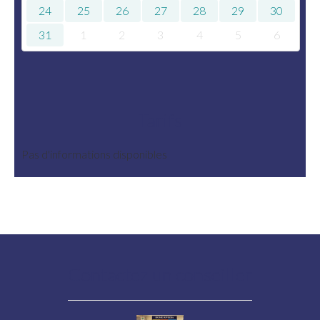
24
25
26
27
28
29
30
31
1
2
3
4
5
6
Tarifs
Pas d'informations disponibles
Contactez un conseiller