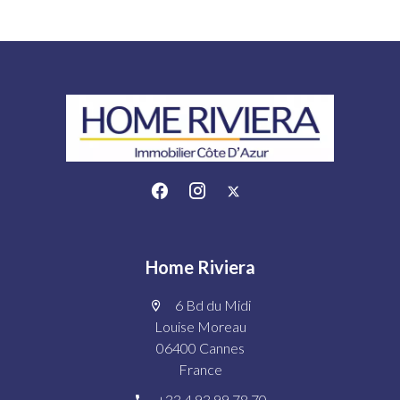
Home Riviera
6 Bd du Midi
Louise Moreau
06400 Cannes
France
+33 4 93 99 78 70