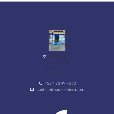
Contactez un conseiller
6 Bd du Midi
Louise Moreau
06400 Cannes
France
+33 4 93 99 78 70
contact@home-riviera.com