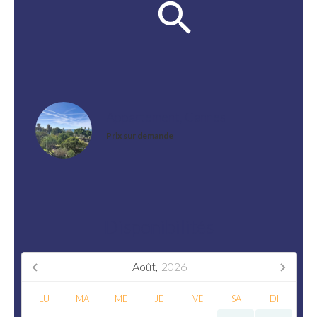
Appartement, Cannes
Prix sur demande
Disponibilités
Août,
2026
LU
MA
ME
JE
VE
SA
DI