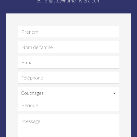
brigitte@home-riviera.com
Couchages