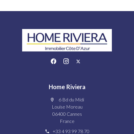
Home Riviera
6 Bd du Midi
Louise Moreau
06400 Cannes
France
+33 4 93 99 78 70