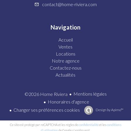
contact@home-riviera.com
Navigation
Accueil
Ventes
Locations
Notre agence
Contactez-nous
Actualités
Mentions légales
©2026 Home Riviera
Honoraires d'agence
Changer ses préférences cookies
Design by
Apimo™
Ce site est protégé par reCAPTCHA et les règles de
confidentialité
et les
conditions
d'utilisation
de Google s'appliquent.